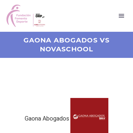
GAONA ABOGADOS VS
NOVASCHOOL
Gaona Abogados