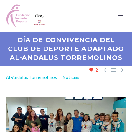
DÍA DE CONVIVENCIA DEL
CLUB DE DEPORTE ADAPTADO
AL-ANDALUS TORREMOLINOS



2
Al-Andalus Torremolinos
Noticias