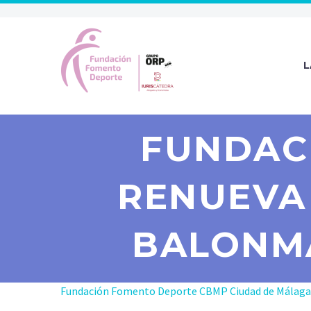
L
FUNDAC
RENUEVA
BALONM
Fundación Fomento Deporte CBMP Ciudad de Málaga