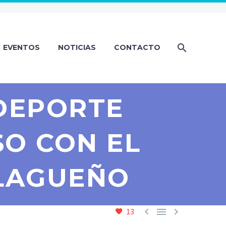
EVENTOS
NOTICIAS
CONTACTO
DEPORTE
O CON EL
LAGUEÑO



13