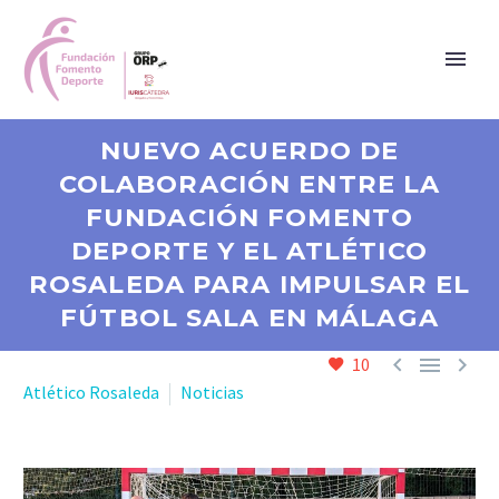
NUEVO ACUERDO DE
COLABORACIÓN ENTRE LA
FUNDACIÓN FOMENTO
DEPORTE Y EL ATLÉTICO
ROSALEDA PARA IMPULSAR EL
FÚTBOL SALA EN MÁLAGA



10
Atlético Rosaleda
Noticias