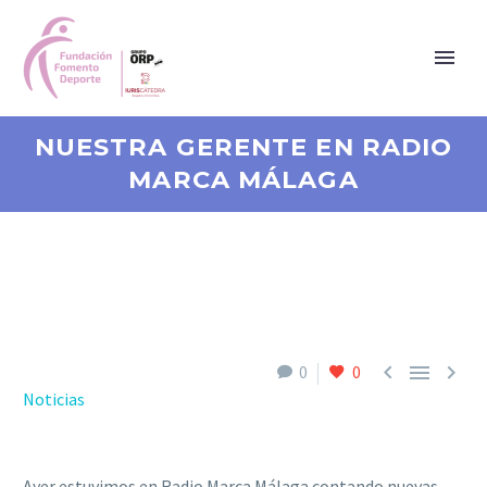
NUESTRA GERENTE EN RADIO
MARCA MÁLAGA



0
0
Noticias
Ayer estuvimos en Radio Marca Málaga contando nuevas