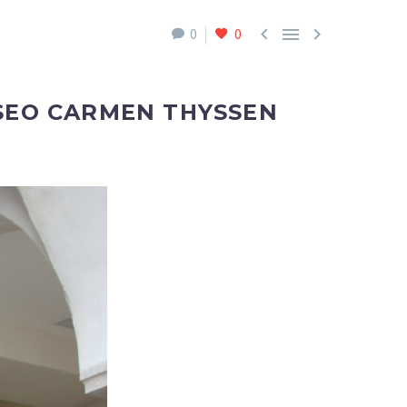



0
0
USEO CARMEN THYSSEN