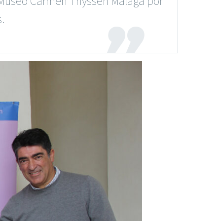
as Museo Carmen Thyssen Málaga por
.